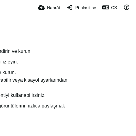
Nahrát
Přihlásit se
CS
dirin ve kurun.
 izleyin:
 kurun.
bilir veya kısayol ayarlarından
iyi kullanabilirsiniz.
görüntülerini hızlıca paylaşmak