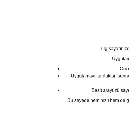
Bilgisayarınız
Uygulama
Önce
Uygulamayı kurduktan sonra
Basit arayüzü saye
Bu sayede hem hızlı hem de güv