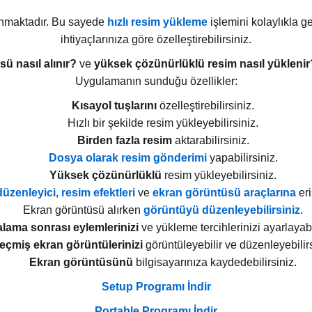
unmaktadır. Bu sayede
hızlı resim yükleme
işlemini kolaylıkla ge
ihtiyaçlarınıza göre özelleştirebilirsiniz.
ü nasıl alınır?
ve
yüksek çözünürlüklü resim nasıl yüklenir
Uygulamanın sunduğu özellikler:
Kısayol tuşlarını
özelleştirebilirsiniz.
Hızlı bir şekilde resim yükleyebilirsiniz.
Birden fazla resim
aktarabilirsiniz.
Dosya olarak resim gönderimi
yapabilirsiniz.
Yüksek çözünürlüklü
resim yükleyebilirsiniz.
üzenleyici
,
resim efektleri
ve
ekran görüntüsü araçlarına
eri
Ekran görüntüsü alırken
görüntüyü düzenleyebilirsiniz
.
lama sonrası eylemlerinizi
ve yükleme tercihlerinizi ayarlayabil
eçmiş ekran görüntülerinizi
görüntüleyebilir ve düzenleyebilirs
Ekran görüntüsünü
bilgisayarınıza kaydedebilirsiniz.
Setup Programı İndir
Portable Programı İndir