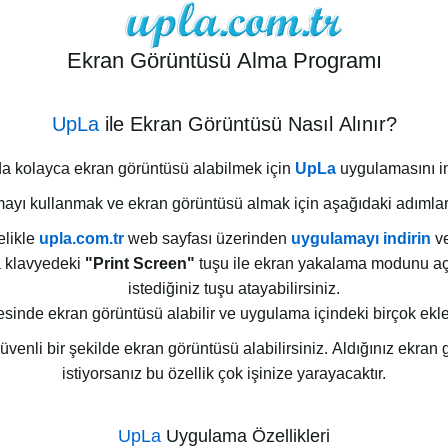
Ekran Görüntüsü Alma Programı
UpLa
ile Ekran Görüntüsü Nasıl Alınır?
da kolayca ekran görüntüsü alabilmek için
UpLa
uygulamasını in
yı kullanmak ve ekran görüntüsü almak için aşağıdaki adımları
likle
upla.com.tr
web sayfası üzerinden
uygulamayı indirin
ve
 klavyedeki
"Print Screen"
tuşu ile ekran yakalama modunu aça
istediğiniz tuşu atayabilirsiniz.
sinde ekran görüntüsü alabilir ve uygulama içindeki birçok eklent
enli bir şekilde ekran görüntüsü alabilirsiniz. Aldığınız ekran 
istiyorsanız bu özellik çok işinize yarayacaktır.
UpLa
Uygulama Özellikleri